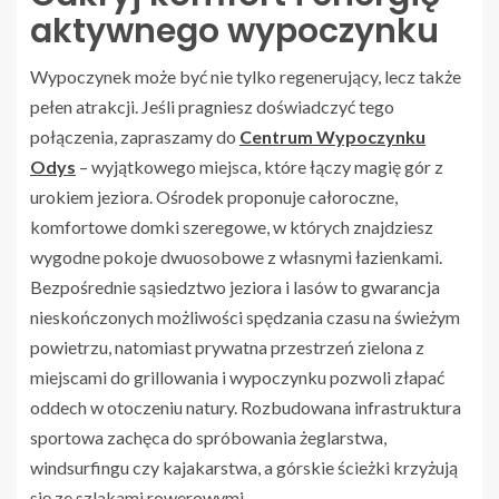
aktywnego wypoczynku
Wypoczynek może być nie tylko regenerujący, lecz także
pełen atrakcji. Jeśli pragniesz doświadczyć tego
połączenia, zapraszamy do
Centrum Wypoczynku
Odys
– wyjątkowego miejsca, które łączy magię gór z
urokiem jeziora. Ośrodek proponuje całoroczne,
komfortowe domki szeregowe, w których znajdziesz
wygodne pokoje dwuosobowe z własnymi łazienkami.
Bezpośrednie sąsiedztwo jeziora i lasów to gwarancja
nieskończonych możliwości spędzania czasu na świeżym
powietrzu, natomiast prywatna przestrzeń zielona z
miejscami do grillowania i wypoczynku pozwoli złapać
oddech w otoczeniu natury. Rozbudowana infrastruktura
sportowa zachęca do spróbowania żeglarstwa,
windsurfingu czy kajakarstwa, a górskie ścieżki krzyżują
się ze szlakami rowerowymi.